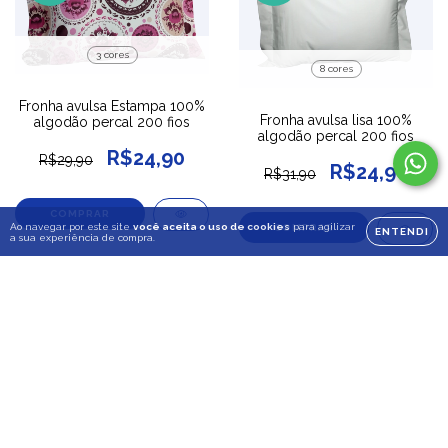
3 cores
8 cores
Fronha avulsa Estampa 100%
Fronha avulsa lisa 100%
algodão percal 200 fios
algodão percal 200 fios
R$24,90
R$29,90
R$24,90
R$31,90
COMPRAR
Ao navegar por este site
você aceita o uso de cookies
para agilizar
COMPRAR
ENTENDI
a sua experiência de compra.
12
%
23
%
OFF
OFF
3 cores
Toalha de Rosto passa fita
2 cores