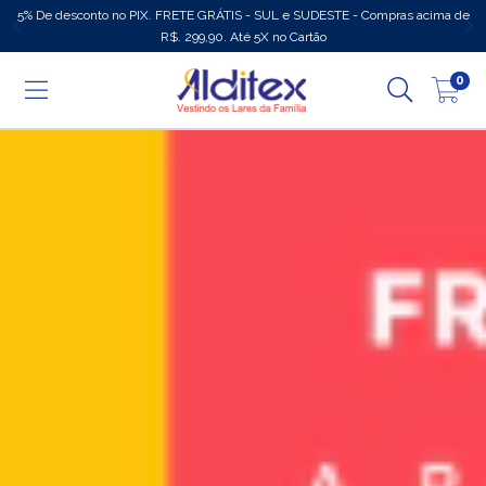
5% De desconto no PIX. FRETE GRÁTIS - SUL e SUDESTE - Compras acima de
R$. 299,90. Até 5X no Cartão
0