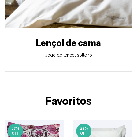
Lençol de cama
Jogo de lençol solteiro
Favoritos
17
%
22
%
OFF
OFF